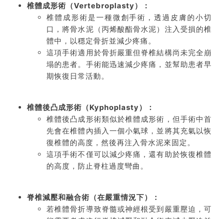
椎體成形術（Vertebroplasty）：
椎體成形術是一種微創手術，透過皮膚的小切
口，將骨水泥（丙烯酸酯骨水泥）注入受損的椎
體中，以穩定骨折並減少疼痛。
這項手術適用於骨折嚴重但脊椎結構尚未完全崩
塌的患者。手術能迅速減少疼痛，並幫助患者早
期恢復日常活動。
椎體後凸成形術（Kyphoplasty）：
椎體後凸成形術類似於椎體成形術，但手術中首
先會在椎體內插入一個小氣球，並將其充氣以恢
復椎體的高度，然後再注入骨水泥來固定。
這項手術不僅可以減少疼痛，還有助於恢復椎體
的高度，防止脊柱過度彎曲。
脊椎減壓和融合術（在嚴重情況下）：
若椎體骨折導致脊髓或神經根受到嚴重壓迫，可