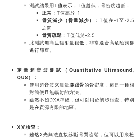
測試結果用
T值
表示，T值越低，骨密度越低：
正常
：T值高於-1
骨質減少（骨量減少）
：T值在-1至-2.5
之間
骨質疏鬆
：T值低於-2.5
此測試無痛且輻射量很低，非常適合高危險族群
進行篩查。
定量超音波測試（Quantitative Ultrasound,
QUS）：
使用超音波來測量
腳跟骨
的骨密度，這是一種相
對簡便且無輻射的方法。
雖然不如DXA準確，但可以用於初步篩查，特別
是在資源有限的地區。
X光檢查：
雖然X光無法直接診斷骨質疏鬆，但可以用來檢