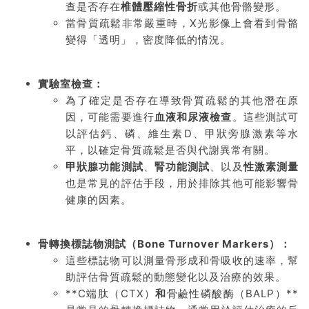
查是否存在
椎體壓縮性骨折
或其他骨骼變形。
當骨質疏鬆非常嚴重時，X光影像上會看到骨骼
變得「透明」，密度降低的情況。
實驗室檢查：
為了確定是否存在導致骨質疏鬆的其他潛在原
因，可能需要進行
血液和尿液檢查
。這些測試可
以評估鈣、磷、維生素D、甲狀旁腺激素等水
平，以確定骨質疏鬆是否與代謝異常有關。
甲狀腺功能測試
、
腎功能測試
、以及
性激素測量
也是常見的評估手段，用於排除其他可能影響骨
健康的因素。
骨轉換標誌物測試（Bone Turnover Markers）：
這些標誌物可以測量骨形成和骨吸收的速率，幫
助評估骨質疏鬆的動態變化以及治療的效果。
**C端肽（CTX）
和
骨鹼性磷酸酶（BALP）**