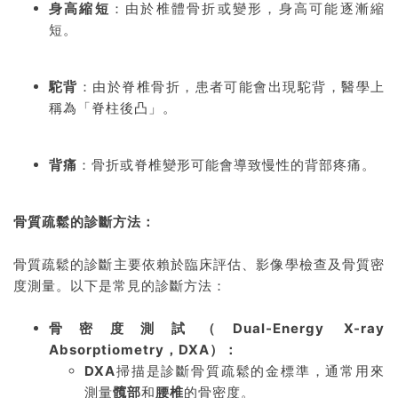
身高縮短
：由於椎體骨折或變形，身高可能逐漸縮
短。
駝背
：由於脊椎骨折，患者可能會出現駝背，醫學上
稱為「脊柱後凸」。
背痛
：骨折或脊椎變形可能會導致慢性的背部疼痛。
骨質疏鬆的診斷方法：
骨質疏鬆的診斷主要依賴於臨床評估、影像學檢查及骨質密
度測量。以下是常見的診斷方法：
骨密度測試（Dual-Energy X-ray
Absorptiometry，DXA）：
DXA
掃描是診斷骨質疏鬆的金標準，通常用來
測量
髖部
和
腰椎
的骨密度。